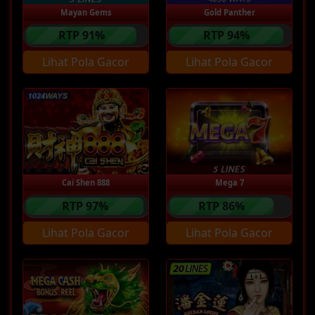
Mayan Gems
Gold Panther
RTP 91%
RTP 94%
Lihat Pola Gacor
Lihat Pola Gacor
Cai Shen 888
Mega 7
RTP 97%
RTP 86%
Lihat Pola Gacor
Lihat Pola Gacor