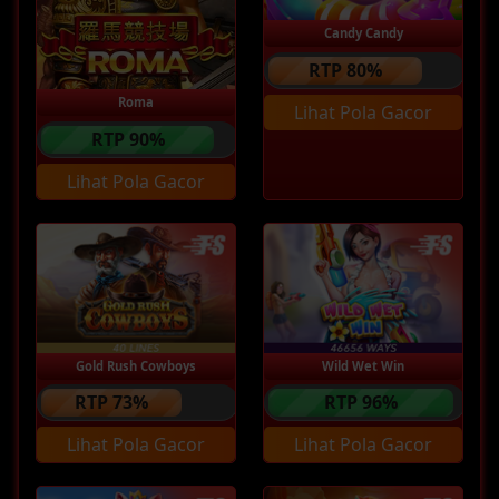
Candy Candy
RTP 80%
Roma
Lihat Pola Gacor
RTP 90%
Lihat Pola Gacor
Gold Rush Cowboys
Wild Wet Win
RTP 73%
RTP 96%
Lihat Pola Gacor
Lihat Pola Gacor