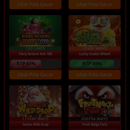
Lihat Pola Gacor
Lihat Pola Gacor
Fiery Sevens Hot 100
Lucky Snake Wheel
RTP 61%
RTP 88%
Lihat Pola Gacor
Lihat Pola Gacor
Santa Wild Drop
Fruit Ninja Fury