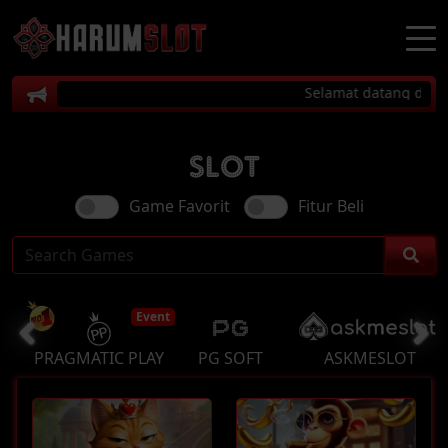
Selamat datang di HarumSlot Mohon .
Slot
Game Favorit
Fitur Beli
Event
PRAGMATIC PLAY
PG SOFT
ASKMESLOT