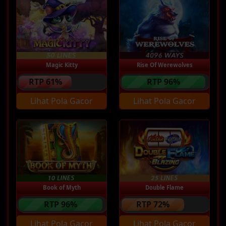
Magic Kitty
Rise Of Werewolves
RTP 61%
RTP 96%
Lihat Pola Gacor
Lihat Pola Gacor
Book of Myth
Double Flame
RTP 96%
RTP 72%
Lihat Pola Gacor
Lihat Pola Gacor