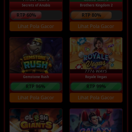
Secrets of Anubis
Brothers Kingdom 2
RTP 60%
RTP 80%
Lihat Pola Gacor
Lihat Pola Gacor
Gemstone Rush
Royale Vegas
RTP 96%
RTP 99%
Lihat Pola Gacor
Lihat Pola Gacor