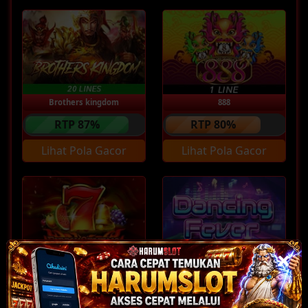
Brothers kingdom
888
RTP 87%
RTP 80%
Lihat Pola Gacor
Lihat Pola Gacor
Fiery Sevens
Dancing Fever
RTP 89%
RTP 87%