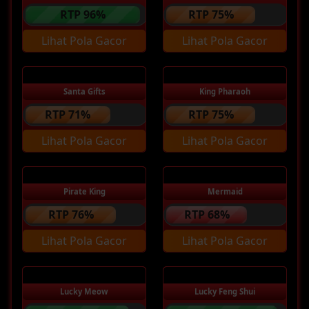
Lihat Pola Gacor
Lihat Pola Gacor
Sea Emperor
Spin Stone
RTP 96%
RTP 75%
Lihat Pola Gacor
Lihat Pola Gacor
Santa Gifts
King Pharaoh