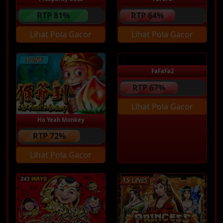
RTP 81%
RTP 64%
Lihat Pola Gacor
Lihat Pola Gacor
Ho Yeah Monkey
FaFaFa2
RTP 72%
RTP 67%
Lihat Pola Gacor
Lihat Pola Gacor