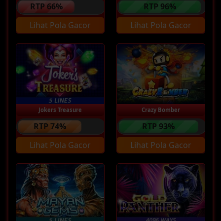
RTP 66%
RTP 96%
Lihat Pola Gacor
Lihat Pola Gacor
Jokers Treasure
Crazy Bomber
RTP 74%
RTP 93%
Lihat Pola Gacor
Lihat Pola Gacor