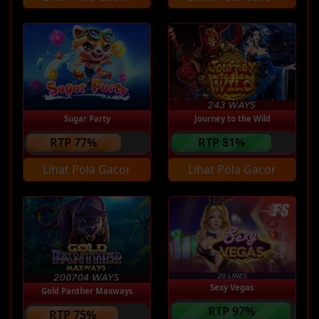
Sugar Party
Journey to the Wild
RTP 77%
RTP 81%
Lihat Pola Gacor
Lihat Pola Gacor
Sexy Vegas
Gold Panther Maxways
RTP 97%
RTP 75%