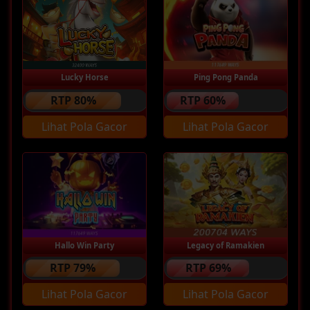
Lucky Horse
Ping Pong Panda
RTP 80%
RTP 60%
Lihat Pola Gacor
Lihat Pola Gacor
Hallo Win Party
Legacy of Ramakien
RTP 79%
RTP 69%
Lihat Pola Gacor
Lihat Pola Gacor